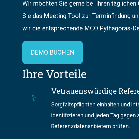
Wir möchten Sie gerne bei Ihren täglichen
Sie das Meeting Tool zur Terminfindung u
wir die entsprechende MCO Pythagoras-Dem
DEMO BUCHEN
Ihre Vorteile
Vetrauenswürdige Refer
V
Sorgfaltspflichten einhalten und i
e
identifizieren und jeden Tag gegen 
t
Referenzdatenanbietern prüfen.
r