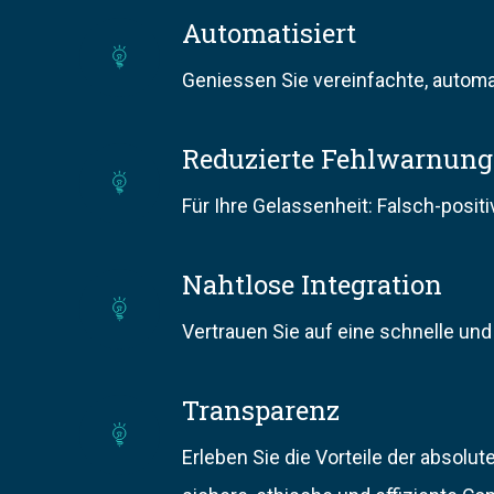
a
Automatisiert
A
u
Geniessen Sie vereinfachte, automa
u
e
t
n
Reduzierte Fehlwarnun
R
o
s
Für Ihre Gelassenheit: Falsch-posit
e
m
w
d
a
ü
Nahtlose Integration
N
u
t
r
Vertrauen Sie auf eine schnelle und
a
z
i
d
h
i
s
Transparenz
i
T
t
e
i
g
Erleben Sie die Vorteile der absol
r
l
r
e