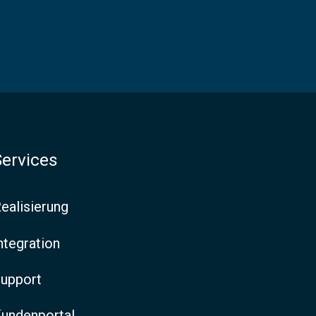
Services
ealisierung
ntegration
upport
undenportal