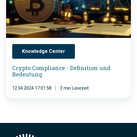
p
t
l
o
i
C
a
o
n
m
c
Knowledge Center
p
e
Crypto Compliance - Definition und
l
-
Bedeutung
i
W
a
12.04.2024 17:01:58
3 min Lesezeit
a
n
k
c
e
e
-
-
U
D