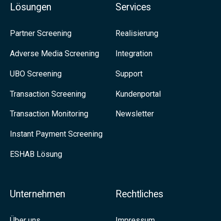
b
Lösungen
Services
d
e
e
e
n
Partner Screening
Realisierung
r
u
S
e
Adverse Media Screening
Integration
t
i
i
UBO Screening
Support
u
e
t
n
u
Transaction Screening
Kundenportal
f
g
n
ü
Transaction Monitoring
Newsletter
s
r
Instant Payment Screening
a
d
ESHAB Lösung
u
i
f
e
L
n
Unternehmen
Rechtliches
i
e
n
Über uns
Impressum