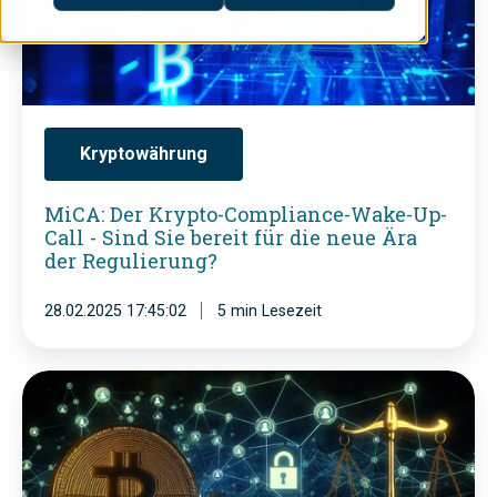
:
D
e
r
K
Kryptowährung
r
MiCA: Der Krypto-Compliance-Wake-Up-
y
Call - Sind Sie bereit für die neue Ära
p
der Regulierung?
t
28.02.2025 17:45:02
5 min Lesezeit
o
-
C
C
r
o
y
m
p