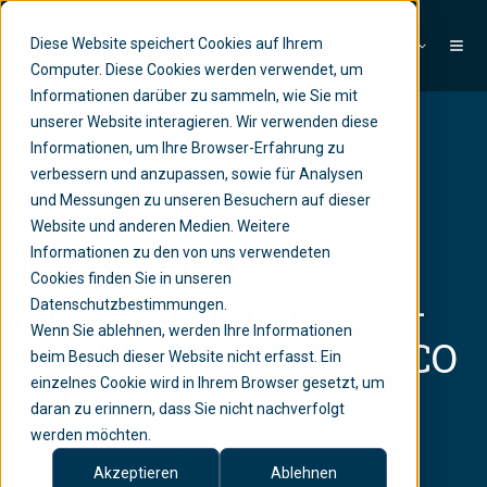
Diese Website speichert Cookies auf Ihrem
DE
Computer. Diese Cookies werden verwendet, um
Informationen darüber zu sammeln, wie Sie mit
unserer Website interagieren. Wir verwenden diese
eSHAB Modul
Informationen, um Ihre Browser-Erfahrung zu
verbessern und anzupassen, sowie für Analysen
und Messungen zu unseren Besuchern auf dieser
Automatisierte
Website und anderen Medien. Weitere
Überwachung von
Informationen zu den von uns verwendeten
Cookies finden Sie in unseren
elektronischen SHAB-
Datenschutzbestimmungen.
Wenn Sie ablehnen, werden Ihre Informationen
Publikationen des SECO
beim Besuch dieser Website nicht erfasst. Ein
einzelnes Cookie wird in Ihrem Browser gesetzt, um
Schweiz
daran zu erinnern, dass Sie nicht nachverfolgt
werden möchten.
Mit der MCO Pythagoras eSHAB
Akzeptieren
Ablehnen