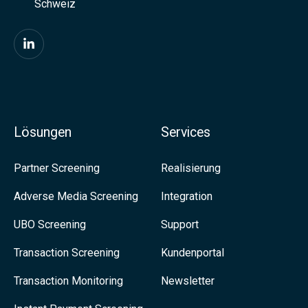
Schweiz
F
i
n
d
Lösungen
Services
e
n
Partner Screening
Realisierung
S
Adverse Media Screening
Integration
i
UBO Screening
Support
e
u
Transaction Screening
Kundenportal
n
Transaction Monitoring
Newsletter
s