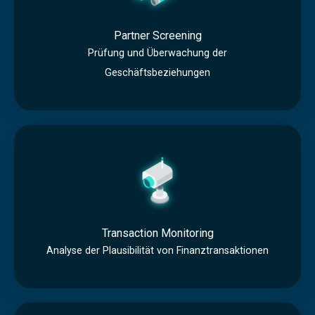
t
n
Partner Screening
e
Prüfung und Überwachung der
r
Geschäftsbeziehungen
S
c
T
r
r
e
a
e
n
n
s
i
Transaction Monitoring
a
Analyse der Plausibilität von Finanztransaktionen
n
c
g
t
T