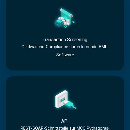
i
r
o
a
n
n
M
s
o
Transaction Screening
a
n
Geldwäsche-Compliance durch lernende AML-
c
Software
i
t
t
i
o
A
o
r
P
n
i
I
S
n
c
g
r
API
REST/SOAP-Schnittstelle zur MCO Pythagoras-
e