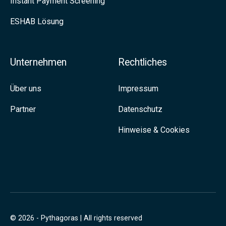
Instant Payment Screening
a
ESHAB Lösung
u
f
L
Unternehmen
Rechtliches
i
n
Über uns
Impressum
k
Partner
Datenschutz
e
Hinweise & Cookies
d
I
n
© 2026 - Pythagoras | All rights reserved