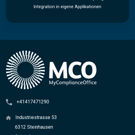
Integration in eigene Applikationen
e
n
i
n
g
+41417471290
Industriestrasse 53
6312 Steinhausen