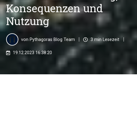
Konsequenzen und
Nutzung
von
Pythagoras Blog Team
3 min Lesezeit
19.12.2023 16:38:20
Die SDN-Liste des Office of Foreign Assets Control
(OFAC) ist ein Schlüsselinstrument im globalen
Bemühen, das Finanzsystem vor
Terrorismusfinanzierung, Geldwäsche und weiteren
illegalen Aktivitäten zu schützen. Die Liste umfasst
Personen, Unternehmen und Organisationen, die vom