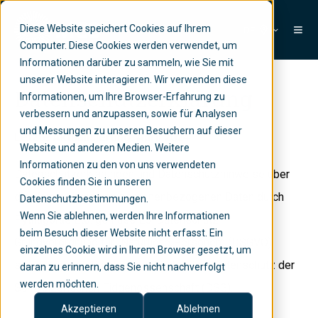
Diese Website speichert Cookies auf Ihrem
DE
Computer. Diese Cookies werden verwendet, um
Informationen darüber zu sammeln, wie Sie mit
unserer Website interagieren. Wir verwenden diese
Datenschutzerklärung
Informationen, um Ihre Browser-Erfahrung zu
verbessern und anzupassen, sowie für Analysen
und Messungen zu unseren Besuchern auf dieser
Letzte Aktualisierung: April 2024
Website und anderen Medien. Weitere
Informationen zu den von uns verwendeten
Datenschutzerklärungen und Datenschutzhinweise über
Cookies finden Sie in unseren
die Verarbeitung von personenbezogenen Daten durch
Datenschutzbestimmungen.
Wenn Sie ablehnen, werden Ihre Informationen
Pythagoras Ltd. gemäss EU-Datenschutz-
beim Besuch dieser Website nicht erfasst. Ein
Grundverordnung für “Natürliche Personen” (DSGVO)
einzelnes Cookie wird in Ihrem Browser gesetzt, um
sowie gemäss Bundesgesetz über den Datenschutz der
daran zu erinnern, dass Sie nicht nachverfolgt
werden möchten.
Schweizerischen Eidgenossenschaft (DSG).
Akzeptieren
Ablehnen