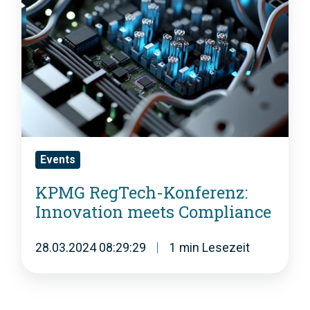
G
R
e
g
T
Events
e
KPMG RegTech-Konferenz:
c
Innovation meets Compliance
h
-
28.03.2024 08:29:29
1 min Lesezeit
K
o