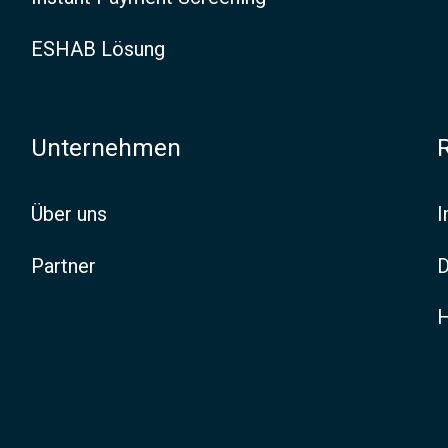
o
ESHAB Lösung
v
a
t
Unternehmen
i
Über uns
o
n
Partner
D
m
H
e
e
t