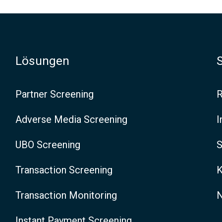
n
f
e
Lösungen
r
Partner Screening
R
e
n
Adverse Media Screening
I
z
UBO Screening
S
:
Transaction Screening
K
I
n
Transaction Monitoring
N
n
Instant Payment Screening