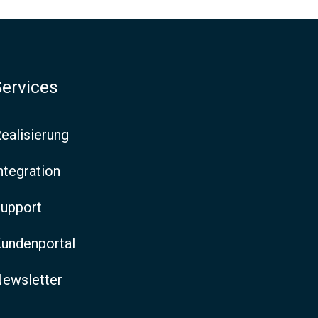
Services
ealisierung
ntegration
upport
undenportal
ewsletter