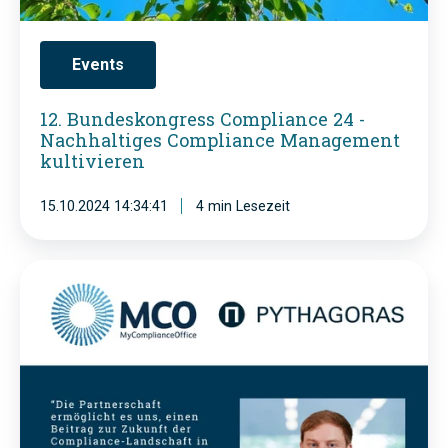
2
g
5
r
Events
-
e
M
s
12. Bundeskongress Compliance 24 -
C
Nachhaltiges Compliance Management
s
kultivieren
O
C
P
o
15.10.2024 14:34:41
4 min Lesezeit
y
m
t
p
D
h
l
e
a
i
r
g
a
F
o
n
r
r
c
a