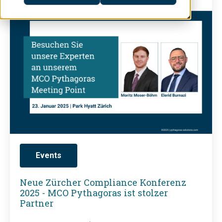
Z
ü
r
c
h
e
r
C
o
m
Events
p
l
Neue Zürcher Compliance Konferenz
2025 - MCO Pythagoras ist stolzer
i
Partner
a