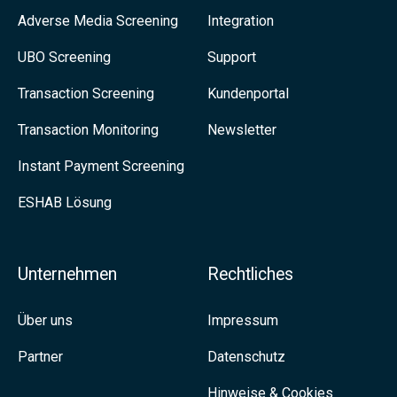
S
n
Adverse Media Screening
Integration
s
i
z
s
UBO Screening
Support
e
2
e
u
Transaction Screening
Kundenportal
0
s
n
Transaction Monitoring
Newsletter
2
C
s
3
o
Instant Payment Screening
a
m
ESHAB Lösung
u
p
f
l
L
Unternehmen
Rechtliches
i
i
a
n
Über uns
Impressum
n
k
Partner
Datenschutz
c
e
e
Hinweise & Cookies