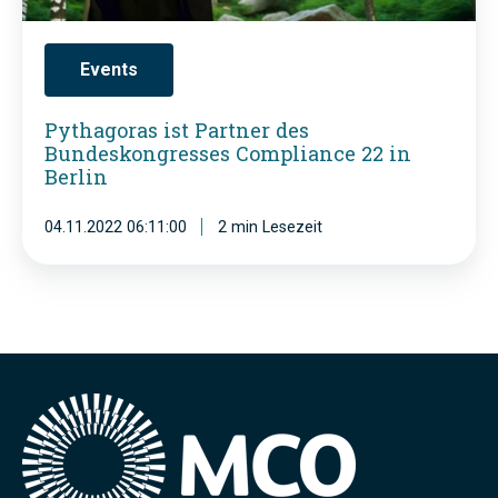
k
s
e
r
2
r
a
Events
0
D
s
Pythagoras ist Partner des
2
e
i
Bundeskongresses Compliance 22 in
3
u
s
Berlin
t
t
04.11.2022 06:11:00
2 min Lesezeit
s
P
c
a
h
r
e
t
n
n
C
e
o
r
m
d